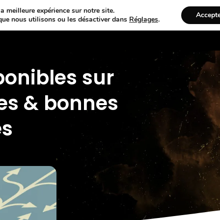
a meilleure expérience sur notre site.
Accept
que nous utilisons ou les désactiver dans
Réglages
.
Accueil
Tarifs
Services
Témoi
ponibles sur
tes & bonnes
es