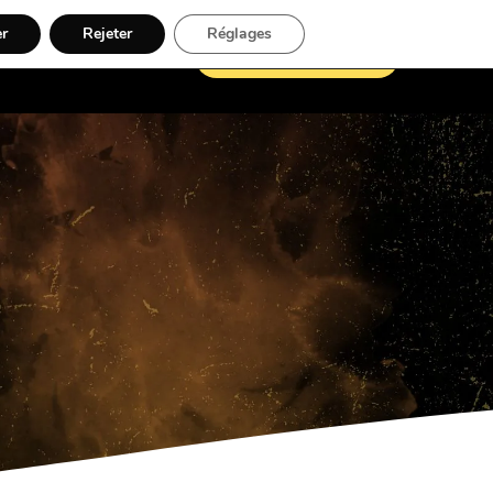
er
Rejeter
Réglages
07 57 93 39 68
gnages
Blog